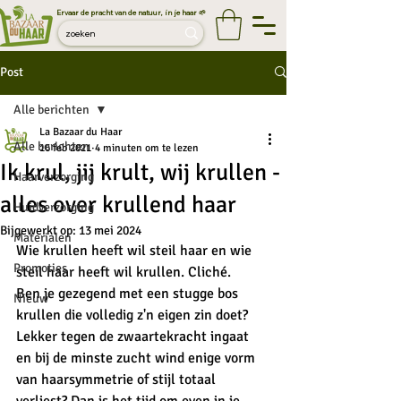
Ervaar de pracht van de natuur, in je haar 🌱
Post
Alle berichten
La Bazaar du Haar
Alle berichten
16 feb 2021
4 minuten om te lezen
Ik krul, jij krult, wij krullen -
Haarverzorging
alles over krullend haar
Huidverzorging
Bijgewerkt op:
13 mei 2024
Materialen
Wie krullen heeft wil steil haar en wie 
Promoties
steil haar heeft wil krullen. Cliché. 
Ben je gezegend met een stugge bos 
Nieuw
krullen die volledig z'n eigen zin doet? 
Lekker tegen de zwaartekracht ingaat 
en bij de minste zucht wind enige vorm 
van haarsymmetrie of stijl totaal 
verliest? Dan is het tijd om even in je 