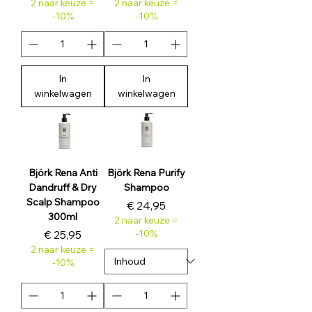
2 naar keuze =
2 naar keuze =
-10%
-10%
In
In
winkelwagen
winkelwagen
Björk Rena Anti
Björk Rena Purify
Dandruff & Dry
Shampoo
Scalp Shampoo
Prijs
€ 24,95
300ml
2 naar keuze =
Prijs
-10%
€ 25,95
2 naar keuze =
-10%