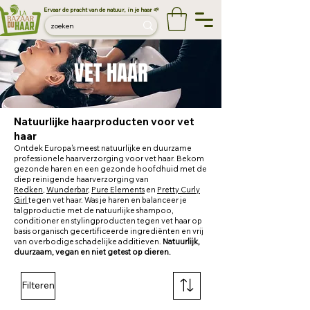
Ervaar de pracht van de natuur, in je haar 🌱
VET HAAR
Natuurlijke haarproducten voor vet
haar
Ontdek Europa's meest natuurlijke en duurzame
professionele haarverzorging voor vet haar. Bekom
gezonde haren en een gezonde hoofdhuid met de
diep reinigende haarverzorging van
Redken
,
Wunderbar
,
Pure Elem
ents
en
Pretty Curly
Girl
tegen vet haar. Was je haren en balanceer je
talgproductie met de natuurlijke shampoo,
conditioner en stylingproducten tegen vet haar op
basis organisch gecertificeerde ingrediënten en vrij
van overbodige schadelijke additieven.
Natuurlijk,
duurzaam, vegan en niet getest op dieren.
Filteren