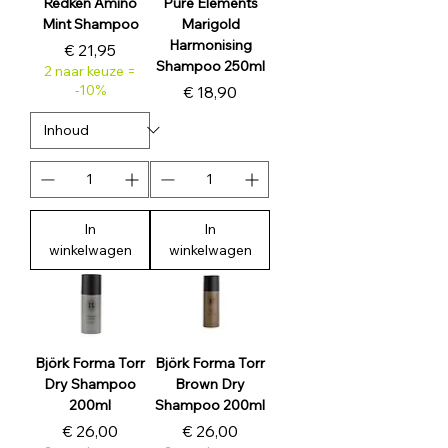
Redken Amino
Pure Elements
Mint Shampoo
Marigold
Harmonising
Prijs
€ 21,95
Shampoo 250ml
2 naar keuze =
-10%
Prijs
€ 18,90
In
In
winkelwagen
winkelwagen
Björk Forma Torr
Björk Forma Torr
Dry Shampoo
Brown Dry
200ml
Shampoo 200ml
Prijs
Prijs
€ 26,00
€ 26,00