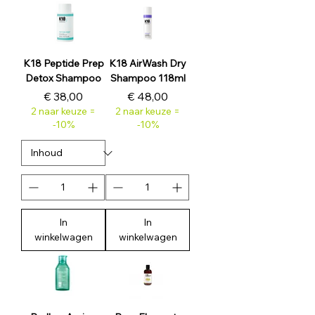
K18 Peptide Prep
K18 AirWash Dry
Detox Shampoo
Shampoo 118ml
Prijs
Prijs
€ 38,00
€ 48,00
2 naar keuze =
2 naar keuze =
-10%
-10%
In
In
winkelwagen
winkelwagen