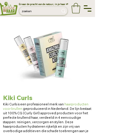
Ervaar de pracht van de natuur, in je haar 🌱
Kiki Curls
Kiki Curls is een professioneel merk van
haarproducten
voor krullen
geproduceerd in Nederland. De lijn bestaat
uit
100% CG (Curly Girl) approved producten voor het
perfecte krullend haar, verdeeld in 4 eenvo
udige
stappen: reinigen, verzorgen en stylen. Deze
haarproducten hydrateren rijkelijk en zijn vrij van
overbodige additieven die schade toebrengen aan je