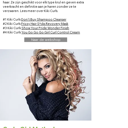
haar. Ze zijn geschikt voor elk type krul en geven extra
veerkracht en definitie aan je haren zonder ze te
verzwaren.
Lees meer over Kiki Curls.
#1
Kiki Curls
Don't Buy Shampoo Cleanser
#2 Kiki Curls
Frizzy Hair S*cks Revovery Mask
#3 Kiki Curls
Show Your Pride Wonder Finish
#4 Kiki Curls
You Go Go Go Girl Curl Control Cream
Naar de webshop