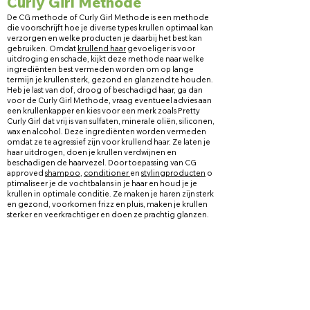
Curly Girl Methode
De CG methode of Curly Girl Methode is een methode
die voorschrijft hoe je diverse types krullen optimaal kan
verzorgen en welke producten je daarbij het best kan
gebruiken. Omdat
krulle
nd haar
gevoeliger is voor
uitdroging en schade, kijkt deze methode naar welke
ingrediënten best vermeden worden om op lange
termijn je krullen sterk, gezond en glanzend te houden.
Heb je last van dof, droog of beschadigd haar, ga dan
voor de Curly Girl Methode, vraag eventueel advies aan
een krullenkapper en kies voor een merk zoals Pretty
Curly Girl dat vrij is van sulfaten, minerale oliën, siliconen,
wax en alcohol. Deze ingrediënten worden vermeden
omdat ze te agressief zijn voor krullend haar. Ze laten je
haar uitdrogen, doen je krullen verdwijnen en
beschadigen de haarvezel. Door toepassing van CG
approved
sham
poo
,
conditioner
en
stylingproducten
o
ptimaliseer je de vochtbalans in je haar en houd je je
krullen in optimale conditie. Ze maken je haren zijn sterk
en gezond, voorkomen frizz en pluis, maken je krullen
sterker en veerkrachtiger en doen ze prachtig glanzen.