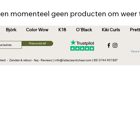
en momenteel geen producten om weer t
Björk
Color Wow
K18
O'Black
Kiki Curls
Prett
Nieuwsbrief
Secure 
leid
-
Zenden & retour
-
faq
-
Reviews
|
info@labazaarduhaar.com
| BE 0744.907.837