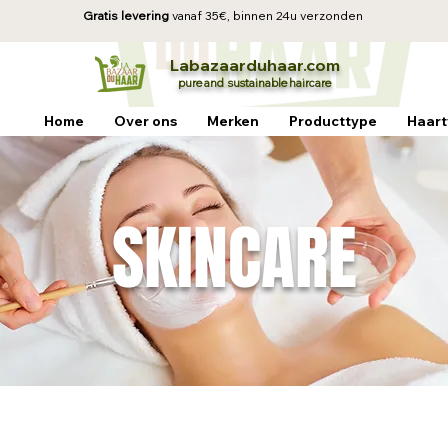
Gratis levering
vanaf 35€, b
innen 24u verzonden
La
baz
aa
rduhaar.com
pure and sustainable
haircare
Home
Over ons
Merken
Producttype
Haart
SKINCARE