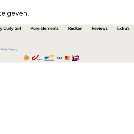
e geven.
y Curly Girl
Pure Elements
Redken
Reviews
Extra's
Online Shopping