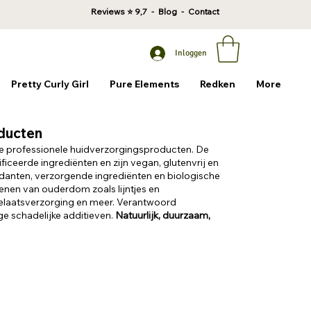
Reviews
⭐ 9,7 -
Blog
-
Contact
Inloggen
Pretty Curly Girl
Pure Elements
Redken
More
oducten
e professionele huidverzorgingsproducten. De
ficeerde ingrediënten en zijn vegan, glutenvrij en
oxidanten, verzorgende ingrediënten en biologische
kenen van ouderdom zoals lijntjes en
laatsverzorging en meer.
Verantwoord
e schadelijke additieven.
Natuurlijk, duurzaam,