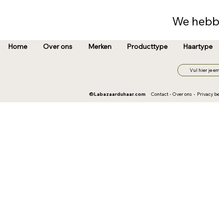
We hebb
Home
Over ons
Merken
Producttype
Haartype
©
Labazaarduhaar.com
Contact
-
Over ons
-
Privacy be