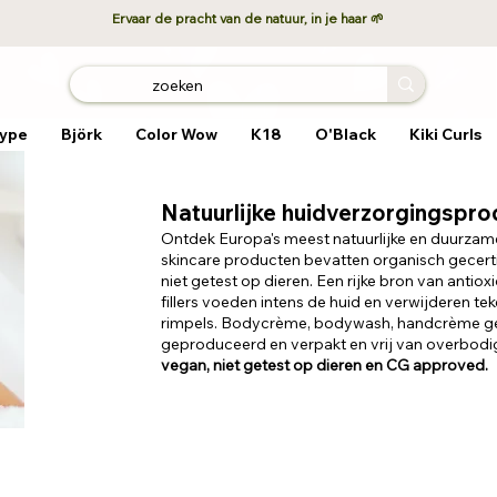
Ervaar de pracht van de natuur, in je haar 🌱
ype
Björk
Color Wow
K18
O'Black
Kiki Curls
Natuurlijke huidverzorgingspr
Ontdek Europa's meest natuurlijke en duurzam
skincare producten bevatten
organisch gecerti
niet getest op dieren. Een rijke bron van anti
fillers voeden intens de huid en verwijderen te
rimpels.
Bodycrème,
bodywash, handcrème ge
geproduceerd en verpakt en vrij van overbodig
vegan, niet getest op dieren en CG approved.