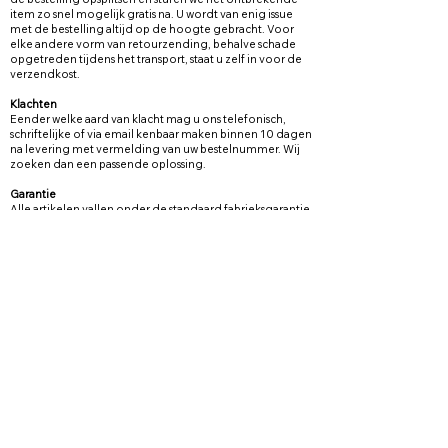
item zo snel mogelijk gratis na. U wordt van enig issue
met de bestelling altijd op de hoogte gebracht. Voor
elke andere vorm van retourzending, behalve schade
opgetreden tijdens het transport, staat u zelf in voor de
verzendkost.
Klachten
Eender welke aard van klacht mag u ons telefonisch,
schriftelijke of via email kenbaar maken binnen 10 dagen
na levering met vermelding van uw bestelnummer. Wij
zoeken dan een passende oplossing.
Garantie
Alle artikelen vallen onder de standaard fabrieksgarantie,
mits normaal gebruikt en de onderhoudsvoorschriften
toegepast zijn.
Privacy
en
algemene voorwaarden
Onze contactgegevens webshop
La Bazaar du Haar | BE0744907837
info@labazaarduhaar.be
Heuvelstraat 8, 3941 Eksel
Nieuwsbrief