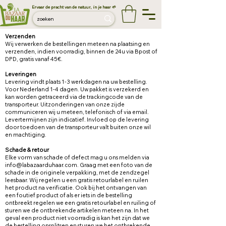
Ervaar de pracht van de natuur, in je haar 🌱
Verzenden
Wij verwerken de bestellingen meteen na plaatsing en
verzenden, indien voorradig, binnen de 24u via Bpost of
DPD, gratis vanaf 45€.
Leveringen
Levering vindt plaats 1-3 werkdagen na uw bestelling.
Voor Nederland 1-4 dagen. Uw pakket is verzekerd en
kan worden getraceerd via de trackingcode van de
transporteur. Uitzonderingen van onze zijde
communiceren wij u meteen, telefonisch of via email.
Levertermijnen zijn indicatief. Invloed op de levering
door toedoen van de transporteur valt buiten onze wil
en machtiging.
Schade & retour
Elke vorm van schade of defect mag u ons melden via
info@labazaarduhaar.com
. Graag met een foto van de
schade in de originele verpakking, met de zendzegel
leesbaar. Wij regelen u een gratis retourlabel en ruilen
het product na verificatie. Ook bij het ontvangen van
een foutief product of als er iets in de bestelling
ontbreekt regelen we een gratis retourlabel en ruiling of
sturen we de ontbrekende artikelen meteen na. In het
geval een product niet voorradig is kan het zijn dat we
de bestelling opsplitsen en sturen we het ontbrekende