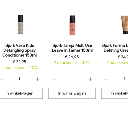
Björk Växa Kids
Björk Tämja Multi Use
Björk Forma L
Detangling Spray
Leave In Tamer 150ml
Defining Cr
Conditioner 150ml
Prijs
Prijs
€ 26,95
€ 24,
Prijs
€ 22,95
2 naar keuze = -10%
2 naar keuz
2 naar keuze = -10%
In winkelwagen
In winkelwagen
In winke