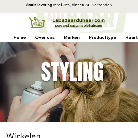
Gratis levering
vanaf 35€, b
innen 24u verzonden
La
baz
aa
rduhaar.com
pure and sustainable
haircare
Home
Over ons
Merken
Producttype
Haart
STYLING
Winkelen