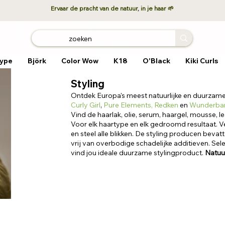
Ervaar de pracht van de natuur, in je haar 🌱
ype
Björk
Color Wow
K18
O'Black
Kiki Curls
Styling
Ontdek Europa's meest natuurlijke en duurzame
Curly Girl
,
Pure Elements
,
Redken
en
Wunderba
Vind de haarlak, olie, serum, haargel, mousse, le
Voor elk haartype en elk gedroomd resultaat. Ve
en steel alle blikken. De styling producen bevat
vrij van overbodige schadelijke additieven. Selec
vind jou ideale duurzame stylingproduct.
Natuur