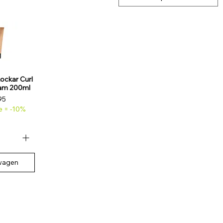
ockar Curl
eam 200ml
95
e = -10%
lwagen