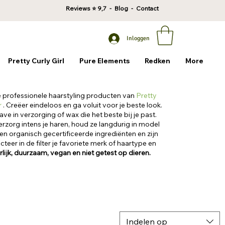
Reviews
⭐ 9,7 -
Blog
-
Contact
Inloggen
Pretty Curly Girl
Pure Elements
Redken
More
 professionele haarstyling producten van
Pretty
r
.
Creëer eindeloos en ga voluit voor je beste look.
ave in verzorging of wax die het beste bij je past.
rzorg intens je haren, houd ze langdurig in model
ten organisch gecertificeerde ingrediënten en zijn
teer in de filter je favoriete merk of haartype en
lijk, duurzaam, vegan en niet getest op dieren.
Indelen op