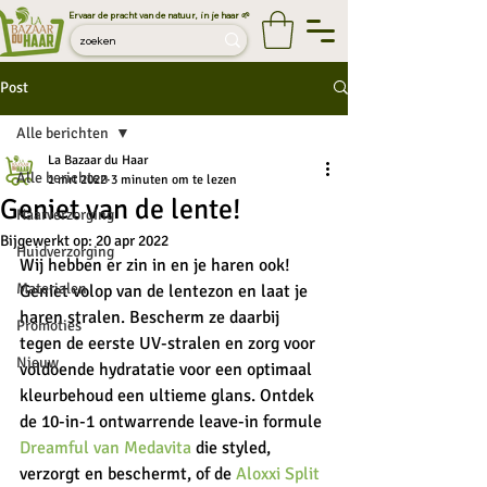
Ervaar de pracht van de natuur, in je haar 🌱
Post
Alle berichten
La Bazaar du Haar
Alle berichten
1 mrt 2022
3 minuten om te lezen
Geniet van de lente!
Haarverzorging
Bijgewerkt op:
20 apr 2022
Huidverzorging
Wij hebben er zin in en je haren ook! 
Materialen
Geniet volop van de lentezon en laat je 
haren stralen. Bescherm ze daarbij 
Promoties
tegen de eerste UV-stralen en zorg voor 
Nieuw
voldoende hydratatie voor een optimaal 
kleurbehoud een ultieme glans. Ontdek 
de 10-in-1 ontwarrende leave-in formule 
Dreamful van Medavita
 die styled, 
verzorgt en beschermt, of de
 Aloxxi Split 