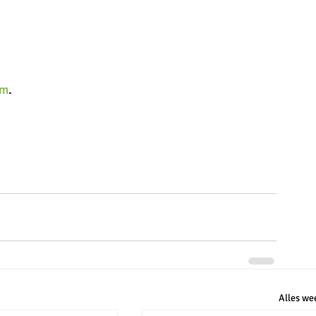
am
. 
Alles we