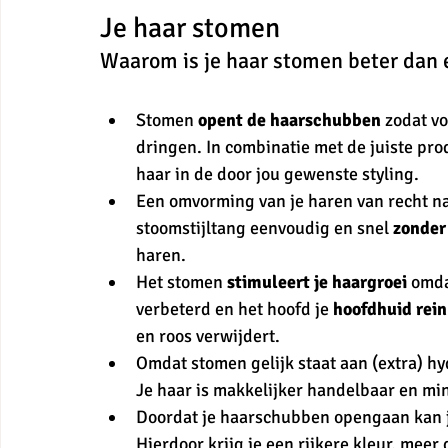
Je haar stomen
Waarom is je haar stomen beter dan e
Stomen
 opent de haarschubben
 zodat v
dringen. In combinatie met de juiste pro
haar in de door jou gewenste styling. 
Een omvorming van je haren van recht naa
stoomstijltang eenvoudig en snel 
zonder
haren. 
Het stomen
 stimuleert je haargroei 
omda
verbeterd en het hoofd je 
hoofdhuid rein
en roos verwijdert. 
Omdat stomen gelijk staat aan (extra) hy
Je haar is makkelijker handelbaar en mi
Doordat je haarschubben opengaan kan je
Hierdoor krijg je een rijkere kleur, meer