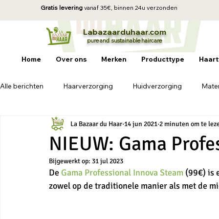
Gratis levering
vanaf 35€, b
innen 24u verzonden
La
baz
aa
rduhaar.com
pure and sustainable
haircare
Home
Over ons
Merken
Producttype
Haart
Alle berichten
Haarverzorging
Huidverzorging
Mater
La Bazaar du Haar
14 jun 2021
2 minuten om te lez
NIEUW: Gama Profes
Bijgewerkt op:
31 jul 2023
De 
Gama Professional Innova Steam
 (99€) is
zowel op de traditionele manier als met de m