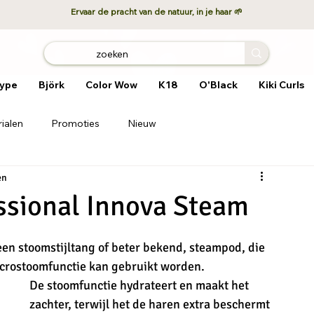
Ervaar de pracht van de natuur, in je haar 🌱
ype
Björk
Color Wow
K18
O'Black
Kiki Curls
ialen
Promoties
Nieuw
en
sional Innova Steam
 een stoomstijltang of beter bekend, steampod, die 
icrostoomfunctie kan gebruikt worden. 
De stoomfunctie hydrateert en maakt het ​​
zachter, terwijl het de haren extra beschermt 