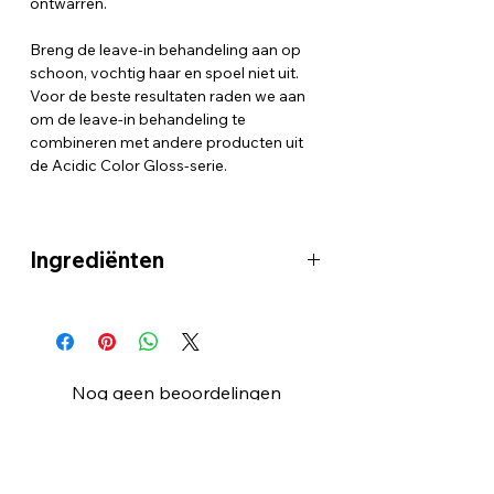
ontwarren.
Breng de leave-in behandeling aan op
schoon, vochtig haar en spoel niet uit.
Voor de beste resultaten raden we aan
om de leave-in behandeling te
combineren met andere producten uit
de Acidic Color Gloss-serie.
Ingrediënten
"INGREDIENTS: AQUA / WATER •
CETEARYL ALCOHOL • PROPYLENE
GLYCOL • BEHENTRIMONIUM
CHLORIDE • GLYCERIN • CETYL
Nog geen beoordelingen
ESTERS • DIMETHICONE • PEG/PPG-
Deel je mening. Wees de eerste die een
4/12 DIMETHICONE •
beoordeling achterlaat.
AMODIMETHICONE • PARFUM /
FRAGRANCE • ISOPROPYL ALCOHOL •
DICETYLDIMONIUM CHLORIDE •