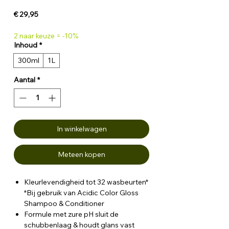
Prijs
€ 29,95
2 naar keuze = -10%
Inhoud
*
300ml
1L
Aantal
*
In winkelwagen
Meteen kopen
Kleurlevendigheid tot 32 wasbeurten*
*Bij gebruik van Acidic Color Gloss
Shampoo & Conditioner
Formule met zure pH sluit de
schubbenlaag & houdt glans vast