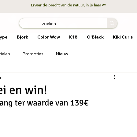
Ervaar de pracht van de natuur, in je haar 🌱
ype
Björk
Color Wow
K18
O'Black
Kiki Curls
ialen
Promoties
Nieuw
n
ei en win!
ltang ter waarde van 139€