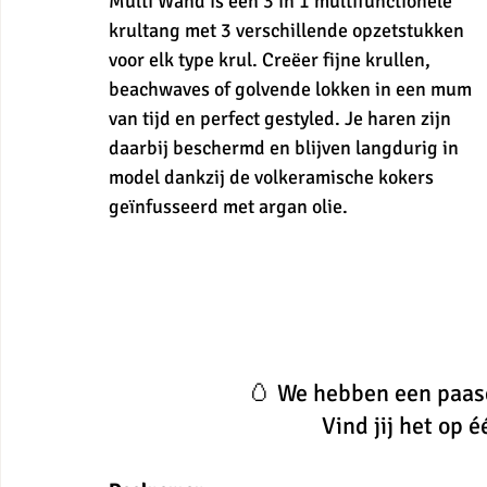
Multi Wand is een 3 in 1 multifunctionele 
krultang met 3 verschillende opzetstukken 
voor elk type krul. Creëer fijne krullen, 
beachwaves of golvende lokken in een mum 
van tijd en perfect gestyled. Je haren zijn 
daarbij beschermd en blijven langdurig in 
model dankzij de volkeramische kokers 
geïnfusseerd met argan olie.
🥚 We hebben een paase
Vind jij het op 