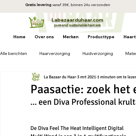
Gratis levering
vanaf 35€, b
innen 24u verzonden
La
baz
aa
rduhaar.com
pure and sustainable
haircare
Home
Over ons
Merken
Producttype
Haart
Alle berichten
Haarverzorging
Huidverzorging
Mater
La Bazaar du Haar
3 mrt 2021
1 minuten om te leze
Paasactie: zoek het 
... een Diva Professional kru
De Diva Feel The Heat Intelligent Digital 