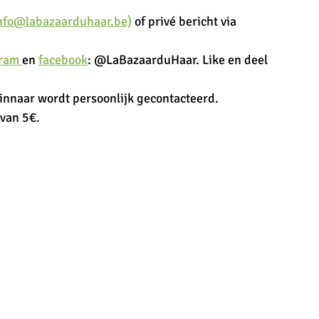
nfo@labazaarduhaar.be)
 of privé bericht via 
ram 
en 
facebook
: @LaBazaarduHaar. Like en deel 
winnaar wordt persoonlijk gecontacteerd. 
 van 5€.