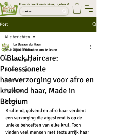
Ervaar de pracht van de natuur, in je haar 🌱
Post
Alle berichten
La Bazaar du Haar
Alle berichten
3 jun
3 minuten om te lezen
O'Black Haircare:
Haarverzorging
Professionele
Huidverzorging
haarverzorging voor afro en
Materialen
krullend haar, Made in
Promoties
Belgium
Nieuw
Krullend, golvend en afro haar verdient 
een verzorging die afgestemd is op de 
unieke behoeften van elke krul. Toch 
vinden veel mensen met textuurrijk haar 