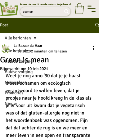
Ervaar de pracht van de natuur, in je haar 🌱
Post
Alle berichten
La Bazaar du Haar
Alle berichten
4 feb 2021
2 minuten om te lezen
Green is mean
Haarverzorging
Bijgewerkt op:
10 feb 2021
Huidverzorging
Weet je nog anno '90 dat je je haast 
Materialen
moest schamen om ecologisch 
verantwoord te willen leven, dat je 
Promoties
propjes naar je hoofd kreeg in de klas als 
Nieuw
je er voor uit kwam dat je vegetarisch 
was of dat gluten-allergie nog niet in 
het woordenboek was opgenomen. Fijn 
dat dat achter de rug is en we meer en 
meer leven in een open en transparante 