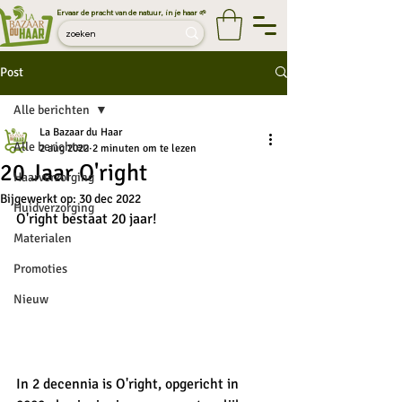
Ervaar de pracht van de natuur, in je haar 🌱
Post
Alle berichten
La Bazaar du Haar
Alle berichten
2 aug 2022
2 minuten om te lezen
20 Jaar O'right
Haarverzorging
Bijgewerkt op:
30 dec 2022
Huidverzorging
O'right bestaat 20 jaar! 
Materialen
Promoties
Nieuw
In 2 decennia is O'right, opgericht in 