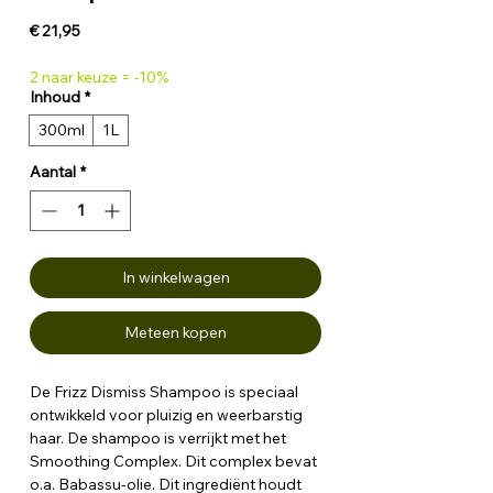
Prijs
€ 21,95
2 naar keuze = -10%
Inhoud
*
300ml
1L
Aantal
*
In winkelwagen
Meteen kopen
De Frizz Dismiss Shampoo is speciaal
ontwikkeld voor pluizig en weerbarstig
haar. De shampoo is verrijkt met het
Smoothing Complex. Dit complex bevat
o.a. Babassu-olie. Dit ingrediënt houdt