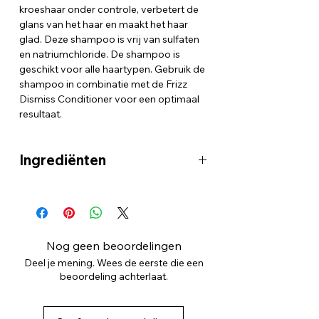
kroeshaar onder controle, verbetert de
glans van het haar en maakt het haar
glad. Deze shampoo is vrij van sulfaten
en natriumchloride. De shampoo is
geschikt voor alle haartypen. Gebruik de
shampoo in combinatie met de Frizz
Dismiss Conditioner voor een optimaal
resultaat.
Ingrediënten
AQUA / WATER / EAU SODIUM
LAUROYL METHYL ISETHIONATE
SODIUM COCOAMPHOPROPIONATE
COCAMIDE MIPA SODIUM LAUROYL
Nog geen beoordelingen
SARCOSINATE GLYCOL DISTEARATE
Deel je mening. Wees de eerste die een
DECYL GLUCOSIDE PEG-150
beoordeling achterlaat.
DISTEARATE PPG-5-CETETH-20
DIMETHICONE PARFUM / FRAGRANCE
SODIUM HYDROXIDE CITRIC ACID