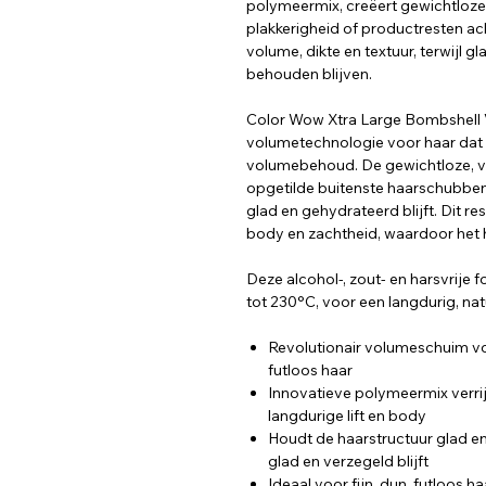
polymeermix, creëert gewichtloze l
plakkerigheid of productresten acht
volume, dikte en textuur, terwijl gl
behouden blijven.
Color Wow Xtra Large Bombshell V
volumetechnologie voor haar dat 
volumebehoud. De gewichtloze, 
opgetilde buitenste haarschubbenl
glad en gehydrateerd blijft. Dit r
body en zachtheid, waardoor het haa
Deze alcohol-, zout- en harsvrije
tot 230°C, voor een langdurig, na
Revolutionair volumeschuim vo
futloos haar
Innovatieve polymeermix verr
langdurige lift en body
Houdt de haarstructuur glad e
glad en verzegeld blijft
Ideaal voor fijn, dun, futloos ha