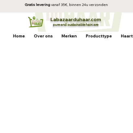
Gratis levering
vanaf 35€, b
innen 24u verzonden
La
baz
aa
rduhaar.com
pure and sustainable
haircare
Home
Over ons
Merken
Producttype
Haart