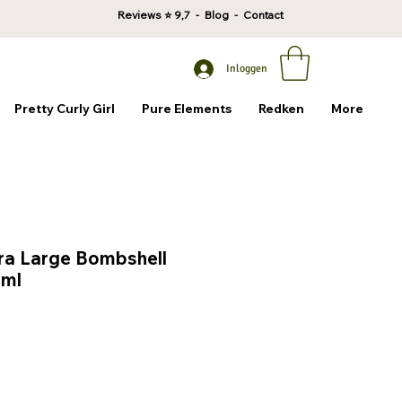
Reviews
⭐ 9,7 -
Blog
-
Contact
Inloggen
Pretty Curly Girl
Pure Elements
Redken
More
ra Large Bombshell
5ml