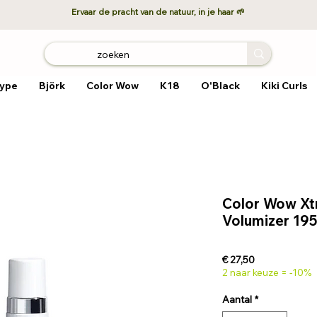
Ervaar de pracht van de natuur, in je haar 🌱
ype
Björk
Color Wow
K18
O'Black
Kiki Curls
Color Wow Xt
Volumizer 19
Prijs
€ 27,50
2 naar keuze = -10%
Aantal
*