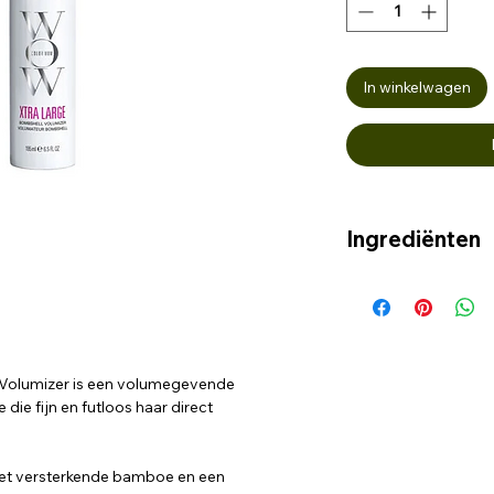
In winkelwagen
Ingrediënten
AQUA, PROPANEDI
COPOLYMER, PHE
GLYCOL, PPG-26-B
HYDROGENATED CA
BENZALKONIUM CH
Volumizer is een volumegevende
ARUNDINACEA LEA
die fijn en futloos haar direct
22. F#503-0
 met versterkende bamboe en een