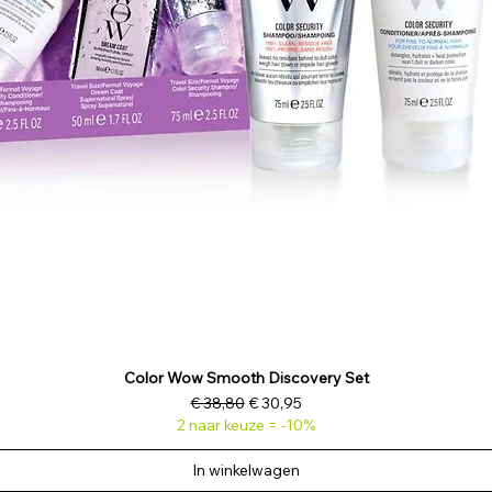
Color Wow Smooth Discovery Set
Normale prijs
Verkoopprijs
€ 38,80
€ 30,95
2 naar keuze = -10%
In winkelwagen