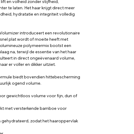
ift en volheid zonder stijfheid,
er te laten. Het haar krijgt direct meer
adheid, hydratatie en integriteit volledig
olumizer introduceert een revolutionaire
snel plat wordt of moeite heeft met
volumineuze polymeermix bootst een
aag na, terwijl de essentie van het haar
esulteert in direct ongeëvenaard volume,
r er voller en dikker uitziet.
 formule biedt bovendien hittebescherming
tuurlijk ogend volume.
or gewichtloos volume voor fijn, dun of
ijkt met versterkende bamboe voor
n gehydrateerd, zodat het haaroppervlak
ar