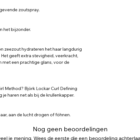
haarverzorging en s
het groene drijfgas 
duurzame profession
gevende zoutspray.
wordt de uitstoot va
worden.
producten tot 95% v
in het bijzonder.
 en zeezout hydrateren het haar langdurig
 Het geeft extra stevigheid, veerkracht,
llen met een prachtige glans, voor de
 Girl Method? Björk Lockar Curl Defining
e haren net als bij de krullenkapper.
r, aan de lucht drogen of föhnen.
Nog geen beoordelingen
eel je mening. Wees de eerste die een beoordeling achterlaa