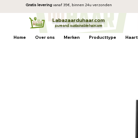
Gratis levering
vanaf 35€, b
innen 24u verzonden
La
baz
aa
rduhaar.com
pure and sustainable
haircare
Home
Over ons
Merken
Producttype
Haart