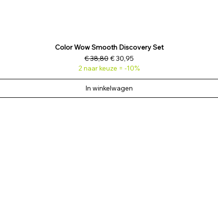
Color Wow Smooth Discovery Set
Normale prijs
Verkoopprijs
€ 38,80
€ 30,95
2 naar keuze = -10%
In winkelwagen