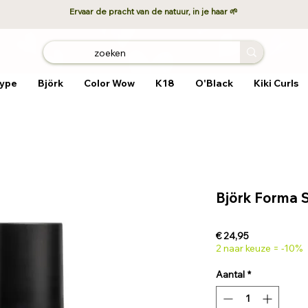
Ervaar de pracht van de natuur, in je haar 🌱
ype
Björk
Color Wow
K18
O'Black
Kiki Curls
Björk Forma S
Prijs
€ 24,95
2 naar keuze = -10%
Aantal
*