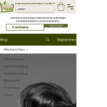
Ervaar de pracht van de natuur, in je haar 🌱
Schrijf je in op ons blog en wees als eerste op de hoogte
van nieuwe producten, acties en promoties.
Inschrijven
Registreren
Blog
Alle berichten
Alle berichten
Haarverzorging
Huidverzorging
Materialen
Promoties
Nieuw