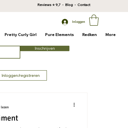
Reviews
⭐ 9,7 -
Blog
-
Contact
Inloggen
Pretty Curly Girl
Pure Elements
Redken
More
Inschrijven
Inloggen/registreren
 lezen
iment