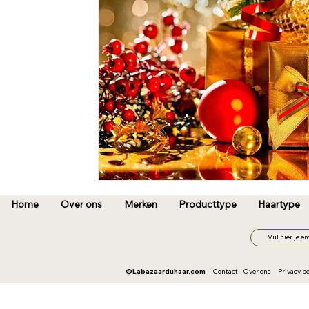
Home
Over ons
Merken
Producttype
Haartype
©
Labazaarduhaar.com
Contact
-
Over ons
-
Privacy be