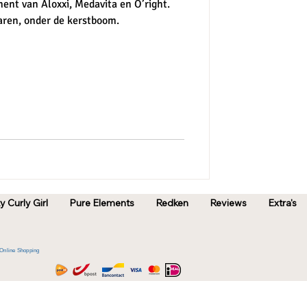
ent van Aloxxi, Medavita en O’right.
aren, onder de kerstboom.
y Curly Girl
Pure Elements
Redken
Reviews
Extra's
Online Shopping