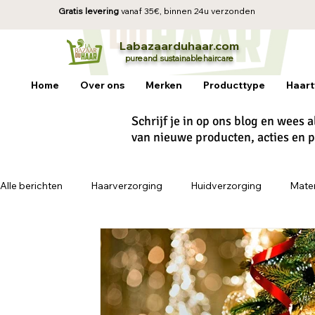
Gratis levering
vanaf 35€, b
innen 24u verzonden
La
baz
aa
rduhaar.com
pure and sustainable
haircare
Home
Over ons
Merken
Producttype
Haart
Schrijf je in op ons blog en wees 
van nieuwe producten, acties en 
Alle berichten
Haarverzorging
Huidverzorging
Mater