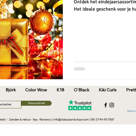
Ontdek het eindejaarsassortim
Het ideale geschenk voor je h
Björk
Color Wow
K18
O'Black
Kiki Curls
Prett
Nieuwsbrief
Secure 
leid
-
Zenden & retour
-
faq
-
Reviews
|
info@labazaarduhaar.com
| BE 0744.907.837