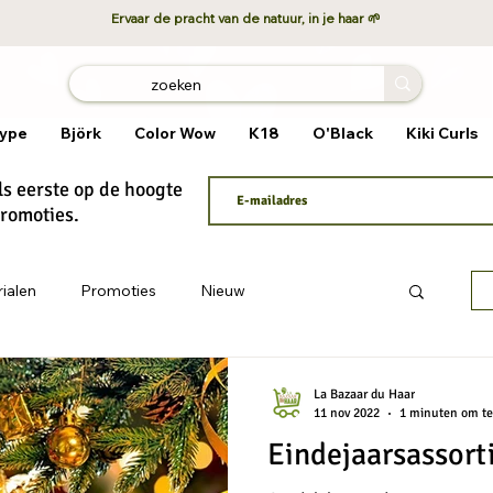
Ervaar de pracht van de natuur, in je haar 🌱
ype
Björk
Color Wow
K18
O'Black
Kiki Curls
als eerste op de hoogte
promoties.
ialen
Promoties
Nieuw
La Bazaar du Haar
11 nov 2022
1 minuten om te
Eindejaarsassort