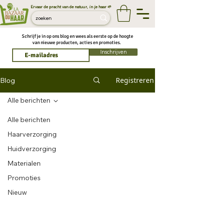
Ervaar de pracht van de natuur, in je haar 🌱
Schrijf je in op ons blog en wees als eerste op de hoogte
van nieuwe producten, acties en promoties.
Inschrijven
Registreren
Blog
Alle berichten
Alle berichten
Haarverzorging
Huidverzorging
Materialen
Promoties
Nieuw