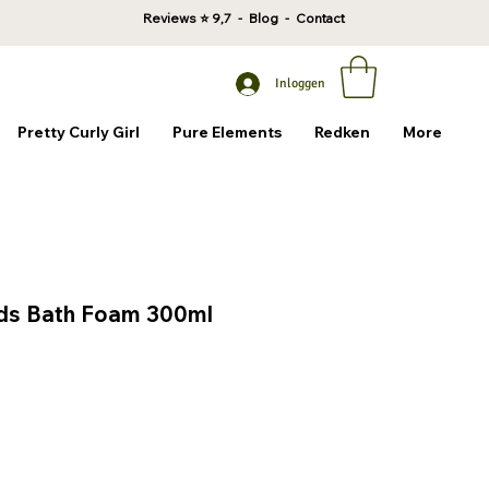
Reviews
⭐ 9,7 -
Blog
-
Contact
Inloggen
Pretty Curly Girl
Pure Elements
Redken
More
ids Bath Foam 300ml