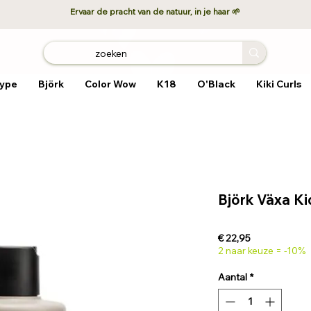
Ervaar de pracht van de natuur, in je haar 🌱
ype
Björk
Color Wow
K18
O'Black
Kiki Curls
Björk Växa K
Prijs
€ 22,95
2 naar keuze = -10%
Aantal
*