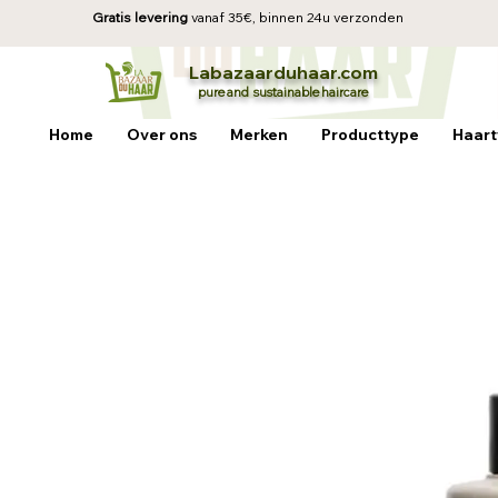
Gratis levering
vanaf 35€, b
innen 24u verzonden
La
baz
aa
rduhaar.com
pure and sustainable
haircare
Home
Over ons
Merken
Producttype
Haart