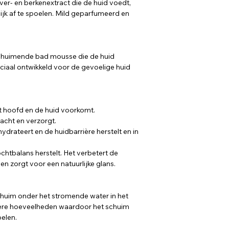
ver- en berkenextract die de huid voedt,
Hydroxide, Ethylhexy
Björk staat voor de h
lijk af te spoelen. Mild geparfumeerd en
Panthenol, Betula Al
haarverzorging en s
Kernel Extract, Citri
duurzame profession
Acid
worden.
 schuimende bad mousse die de huid
eciaal ontwikkeld voor de gevoelige huid
het hoofd en de huid voorkomt.
zacht en verzorgt.
hydrateert en de huidbarrière herstelt en in
chtbalans herstelt. Het verbetert de
d en zorgt voor een natuurlijke glans.
chuim onder het stromende water in het
leinere hoeveelheden waardoor het schuim
oelen.