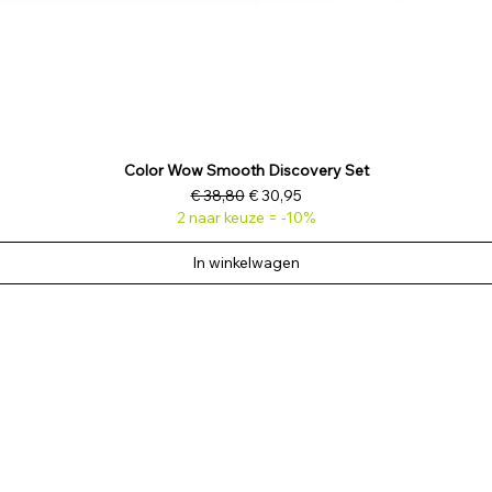
Color Wow Smooth Discovery Set
Normale prijs
Verkoopprijs
€ 38,80
€ 30,95
2 naar keuze = -10%
In winkelwagen