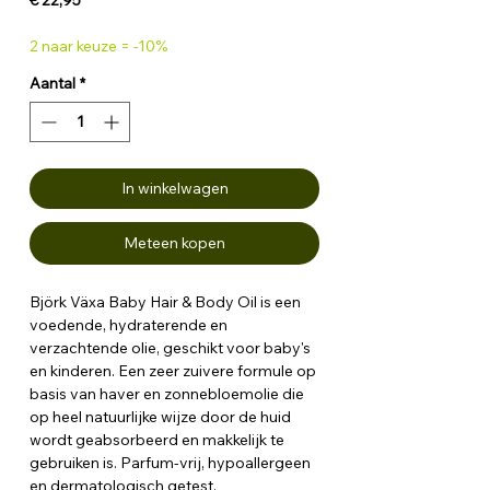
2 naar keuze = -10%
Aantal
*
In winkelwagen
Meteen kopen
Björk Växa Baby Hair & Body Oil is een
voedende, hydraterende en
verzachtende olie, geschikt voor baby's
en kinderen. Een zeer zuivere formule op
basis van haver en zonnebloemolie die
op heel natuurlijke wijze door de huid
wordt geabsorbeerd en makkelijk te
gebruiken is. Parfum-vrij, hypoallergeen
en dermatologisch getest.