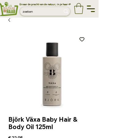
Ervaar de pracht van de natuur, in je haar 🌱
Björk Växa Baby Hair &
Body Oil 125ml
Prijs
€ 22,95