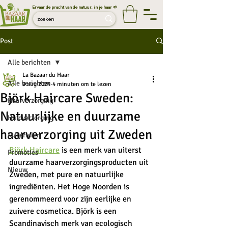
Ervaar de pracht van de natuur, in je haar 🌱
Post
Alle berichten
La Bazaar du Haar
Alle berichten
9 aug 2024
4 minuten om te lezen
Björk Haircare Sweden:
Haarverzorging
Natuurlijke en duurzame
Huidverzorging
haarverzorging uit Zweden
Materialen
Björk Haircare
 is een merk van uiterst 
Promoties
duurzame haarverzorgingsproducten uit 
Nieuw
Zweden, met pure en natuurlijke 
ingrediënten. Het Hoge Noorden is 
gerenommeerd voor zijn eerlijke en 
zuivere cosmetica. Björk is een 
Scandinavisch merk van ecologisch 